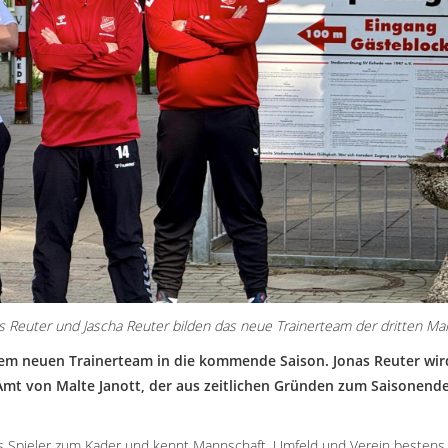
nas Reuter und Jascha Reuter bilden das neue Trainerteam der dritten Ma
nem neuen Trainerteam in die kommende Saison. Jonas Reuter wir
Amt von Malte Janott, der aus zeitlichen Gründen zum Saisonend
als Spieler zum Kader und kennt Mannschaft, Umfeld und Verein bestens.