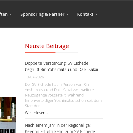
ften
Sponsoring & Partner
Kontakt
Neuste Beiträge
Doppelte Verstärkung: SV Eichede
begrüßt Rin Yohsimatsu und Daiki Sakai
13-07-2026
Der SV Eichede hat in Person von Rin
Yoshimatsu und Daiki Sakai zwei weitere
Neuzugänge vorgestellt. Während
Innenverteidiger Yoshimatsu schon seit dem
Start der...
Weiterlesen...
Nach einem Jahr in der Regionalliga:
Keenon Erfurth kehrt zum SV Eichede