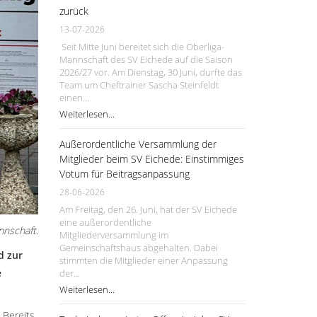
zurück
13-07-2026
Seit Mitte Juni bereitet sich die Oberliga-
Mannschaft des SV Eichede auf die Saison
2026/27 vor. Am Dienstag, 30 Juni, durfte das
Team um Cheftrainer Sascha Steinfeldt
einen...
Weiterlesen...
Außerordentliche Versammlung der
Mitglieder beim SV Eichede: Einstimmiges
Votum für Beitragsanpassung
28-06-2026
Am Freitag, den 26. Juni, hat der SV Eichede
eine außerordentliche
nnschaft.
Mitgliederversammlung im
Gemeinschaftshaus abgehalten. Dabei
d zur
stimmten die Mitglieder einer Anpassung
e
der...
Weiterlesen...
 Bereits