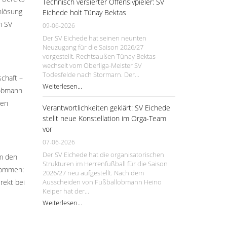
Technisch versierter Offensivpieler: SV
hlösung
Eichede holt Tünay Bektas
m SV
09-06-2026
Der SV Eichede hat seinen neunten
Neuzugang für die Saison 2026/27
vorgestellt. Rechtsaußen Tünay Bektas
wechselt vom Oberliga-Meister SV
Todesfelde nach Stormarn. Der...
schaft –
Weiterlesen...
lobmann
nen
Verantwortlichkeiten geklärt: SV Eichede
stellt neue Konstellation im Orga-Team
vor
07-06-2026
Der SV Eichede hat die organisatorischen
um den
Strukturen im Herrenfußball für die Saison
lkommen:
2026/27 neu aufgestellt. Nach dem
rekt bei
Ausscheiden von Fußballobmann Heino
Keiper hat der...
Weiterlesen...