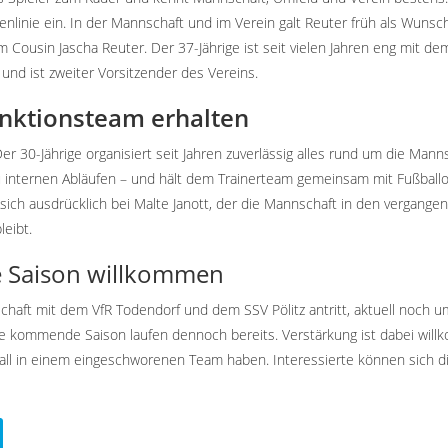
enlinie ein. In der Mannschaft und im Verein galt Reuter früh als Wunsc
em Cousin Jascha Reuter. Der 37-Jährige ist seit vielen Jahren eng mit de
 und ist zweiter Vorsitzender des Vereins.
unktionsteam erhalten
 30-Jährige organisiert seit Jahren zuverlässig alles rund um die Mann
u internen Abläufen – und hält dem Trainerteam gemeinsam mit Fußbal
sich ausdrücklich bei Malte Janott, der die Mannschaft in den vergange
leibt.
e Saison willkommen
nschaft mit dem VfR Todendorf und dem SSV Pölitz antritt, aktuell noch 
 die kommende Saison laufen dennoch bereits. Verstärkung ist dabei wil
ball in einem eingeschworenen Team haben. Interessierte können sich di